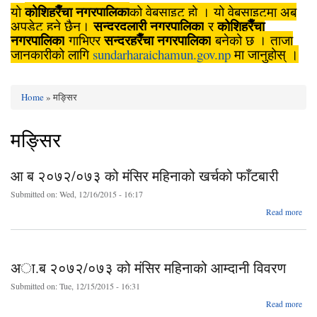
कोशिहरैँचा नगरपालिका
यो
को वेबसाइट हो । यो वेबसाइटमा अब
सुन्दरदुलारी नगरपालिका
कोशिहरैँचा
अपडेट हुने छैन।
र
नगरपालिका
सुन्दरहरैँचा नगरपालिका
गाभिएर
बनेको छ । ताजा
जानकारीको लागि
sundarharaichamun.gov.np
मा जानुहोस् ।
Home
» मङ्सिर
You are here
मङ्सिर
आ‍ ब २०७२/०७३ को मंसिर महिनाको खर्चको फाँटबारी
Submitted on:
Wed, 12/16/2015 - 16:17
abo
Read more
२०७
को
म
अा.ब २०७२/०७३ को मंसिर महिनाको आम्दानी विवरण
फ
Submitted on:
Tue, 12/15/2015 - 16:31
Read more