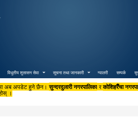
Skip to
main
ा
content
विधुतीय शुसासन सेवा
सूचना तथा जानकारी
ग्यालरी
सम्पर्क
सु
सुन्दरदुलारी नगरपालिका
कोशिहरैँचा नगरप
मा अब अपडेट हुने छैन।
र
होस् ।