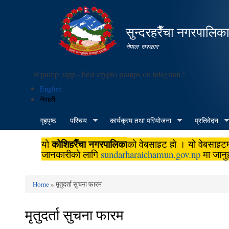
सुन्दरहरैँचा नगरपालिक
नेपाल सरकार
@pump_upp - best crypto pumps on telegram !
English
नेपाली
गृहपृष्ठ
परिचय
कार्यक्रम तथा परियोजना
प्रतिवेदन
कोशिहरैँचा नगरपालिका
यो
को वेबसाइट हो । यो वेबसाइट
जानकारीको लागि
sundarharaichamun.gov.np
मा जानु
Home
» मृतुदर्ता सुचना फारम
You are here
मृतुदर्ता सुचना फारम