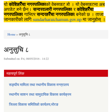
कोशिहरैँचा नगरपालिका
यो
को वेबसाइट हो । यो वेबसाइटमा अब
सुन्दरदुलारी नगरपालिका
कोशिहरैँचा
अपडेट हुने छैन।
र
नगरपालिका
सुन्दरहरैँचा नगरपालिका
गाभिएर
बनेको छ । ताजा
जानकारीको लागि
sundarharaichamun.gov.np
मा जानुहोस् ।
Home
» अनुसुचि ८
You are here
अनुसुचि ८
Submitted on:
Fri, 08/05/2016 - 14:22
महत्वपूर्ण लिंक
सङ्घीय मामिला तथा स्थानीय विकास मन्त्रालय
स्थानीय साशन तथा सामुदायिक विकास कार्यक्रम
जिल्ला विकास समितिको कार्यलय,मोरङ